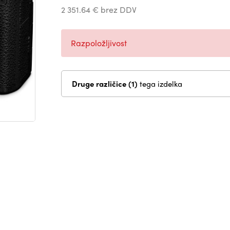
2 351.64 € brez DDV
Razpoložljivost
Druge različice (1)
tega izdelka