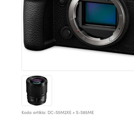
Koda artikla: DC-S5M2XE + S-S85ME