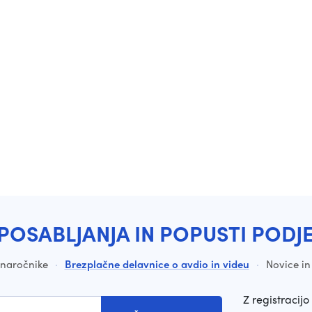
POSABLJANJA IN POPUSTI PODJ
a naročnike
·
Brezplačne delavnice o avdio in videu
·
Novice in
Z registracijo 