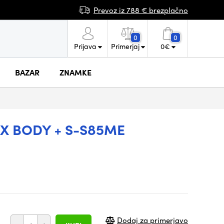
Prevoz iz 788 € brezplačno
0
0
Prijava
Primerjaj
0
€
BAZAR
ZNAMKE
X BODY + S-S85ME
Dodaj za primerjavo