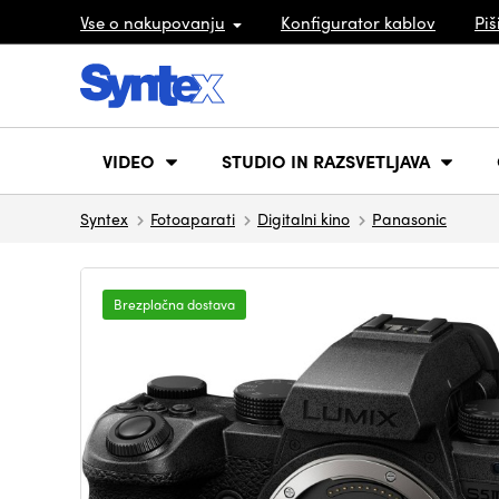
Vse o nakupovanju
Konfigurator kablov
Piš
VIDEO
STUDIO IN RAZSVETLJAVA
Syntex
Fotoaparati
Digitalni kino
Panasonic
Brezplačna dostava