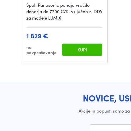
Spol. Panasonic ponuja vračilo
denarja do 7200 CZK. vključno z. DDV
za modele LUMIX
1 829 €
na
KUPI
povpraševanje
NOVICE, US
Akcije in popusti samo z