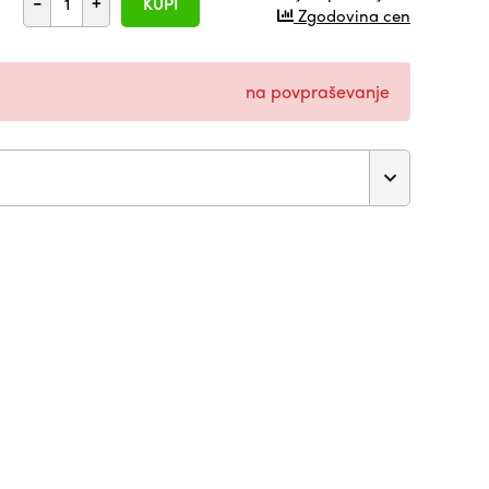
-
+
KUPI
Zgodovina cen
na povpraševanje