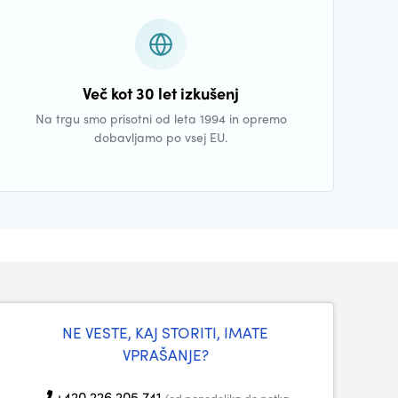
Več kot 30 let izkušenj
Na trgu smo prisotni od leta 1994 in opremo
dobavljamo po vsej EU.
NE VESTE, KAJ STORITI, IMATE
VPRAŠANJE?
+420 226 205 741
(od ponedeljka do petka,