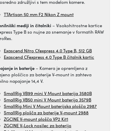
osredno združljivi s tem modelom kamere.
TTArtisan 50 mm F2 Nikon Z mount
ilniški mediji in čitalniki
– Visokohitrostne kartice
xpress Type B so nujne za snemanje v formatih RAW
ProRes.
Exascend Nitro Cfexpress 4.0 Type B, 512 GB
Exascend CFexpress 4.0 Type B čitalnik kartic
ajanje in baterije
– Kamera je opremljena z
ajeno ploščico za baterije V-mount in zahteva
bilno napajanje 14,4 V.
SmallRig VB99 mini V Mount baterija 3580B
SmallRig VB50 mini V Mount baterija 3579B
SmallRig Mini V Mount baterijska plošča 2987
SmallRig plošča za baterije V-mount 2988
ZGCINE V-mount plošča VP2 Kit1
ZGCINE V-Lock nosilec za baterijo