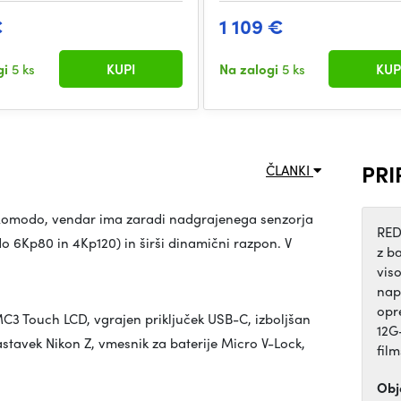
€
1 109 €
gi
5 ks
KUPI
Na zalogi
5 ks
KUP
PR
ČLANKI
Komodo, vendar ima zaradi nadgrajenega senzorja
RED
o 6Kp80 in 4Kp120) in širši dinamični razpon. V
z b
vis
nap
opr
C3 Touch LCD, vgrajen priključek USB-C, izboljšan
12G
stavek Nikon Z, vmesnik za baterije Micro V-Lock,
fil
Obj