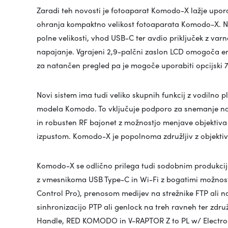
Zaradi teh novosti je fotoaparat Komodo-X lažje uporab
ohranja kompaktno velikost fotoaparata Komodo-X. No
polne velikosti, vhod USB-C ter avdio priključek z va
napajanje. Vgrajeni 2,9-palčni zaslon LCD omogoča e
za natančen pregled pa je mogoče uporabiti opcijski
Novi sistem ima tudi veliko skupnih funkcij z vodilno 
modela Komodo. To vključuje podporo za snemanje na
in robusten RF bajonet z možnostjo menjave objektiva
izpustom. Komodo-X je popolnoma združljiv z objektivi
Komodo-X se odlično prilega tudi sodobnim produkcija
z vmesnikoma USB Type-C in Wi-Fi z bogatimi možnost
Control Pro), prenosom medijev na strežnike FTP ali 
sinhronizacijo PTP ali genlock na treh ravneh ter zdr
Handle, RED KOMODO in V-RAPTOR Z to PL w/ Electroni