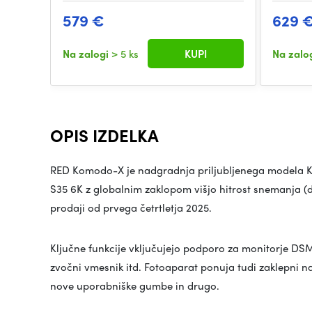
579 €
629 
Na zalogi
> 5 ks
KUPI
Na zalo
OPIS IZDELKA
RED Komodo-X je nadgradnja priljubljenega modela 
S35 6K z globalnim zaklopom višjo hitrost snemanja (d
prodaji od prvega četrtletja 2025.
Ključne funkcije vključujejo podporo za monitorje DSM
zvočni vmesnik itd. Fotoaparat ponuja tudi zaklepni na
nove uporabniške gumbe in drugo.