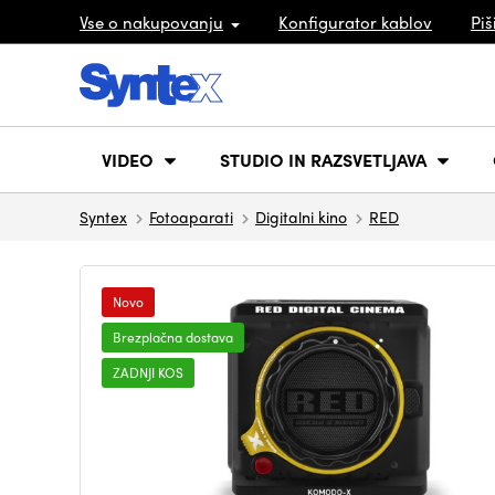
Vse o nakupovanju
Konfigurator kablov
Piš
VIDEO
STUDIO IN RAZSVETLJAVA
Syntex
Fotoaparati
Digitalni kino
RED
Novo
Brezplačna dostava
ZADNJI KOS