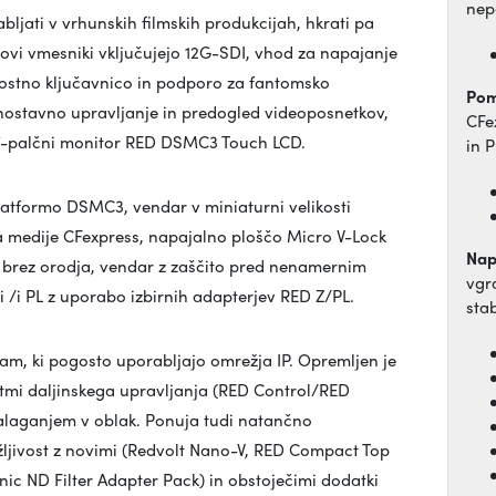
nep
ljati v vrhunskih filmskih produkcijah, hkrati pa
vi vmesniki vključujejo 12G-SDI, vhod za napajanje
rnostno ključavnico in podporo za fantomsko
Pomn
nostavno upravljanje in predogled videoposnetkov,
CFe
 7-palčni monitor RED DSMC3 Touch LCD.
in 
platformo DSMC3, vendar v miniaturni velikosti
 medije CFexpress, napajalno ploščo Micro V-Lock
Nap
 brez orodja, vendar z zaščito pred nenamernim
vgr
 /i PL z uporabo izbirnih adapterjev RED Z/PL.
sta
m, ki pogosto uporabljajo omrežja IP. Opremljen je
mi daljinskega upravljanja (RED Control/RED
nalaganjem v oblak. Ponuja tudi natančno
užljivost z novimi (Redvolt Nano-V, RED Compact Top
c ND Filter Adapter Pack) in obstoječimi dodatki