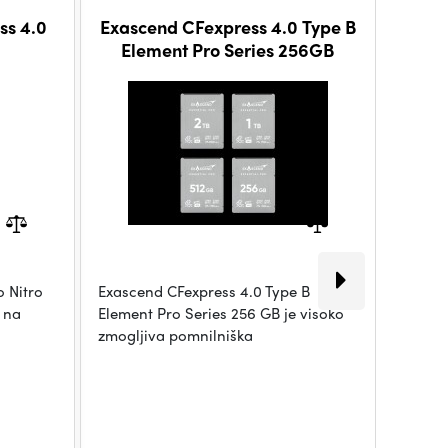
ss 4.0
Exascend CFexpress 4.0 Type B
Exasc
Element Pro Series 256GB
E
o Nitro
Exascend CFexpress 4.0 Type B
Kartic
e na
Element Pro Series 256 GB je visoko
Essenti
zmogljiva pomnilniška
1TB us