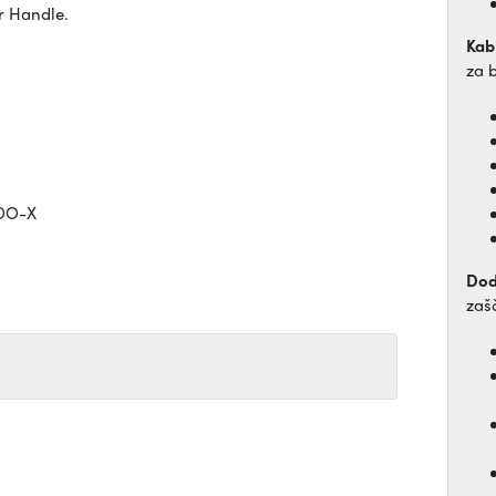
r Handle.
Kabl
za 
ODO-X
Dod
zaš