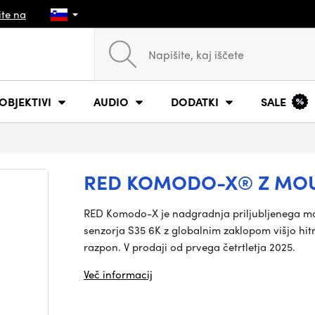
ite na
OBJEKTIVI
AUDIO
DODATKI
SALE
RED KOMODO-X® Z MO
RED Komodo-X je nadgradnja priljubljenega m
senzorja S35 6K z globalnim zaklopom višjo hit
razpon. V prodaji od prvega četrtletja 2025.
Več informacij