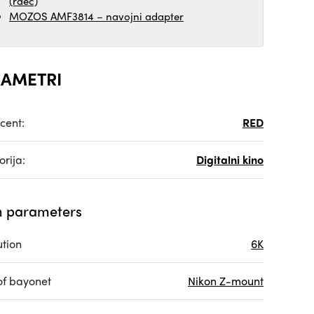
(rdeč)
MOZOS AMF3814 – navojni adapter
AMETRI
cent:
RED
rija:
Digitalni kino
 parameters
ution
6K
of bayonet
Nikon Z-mount