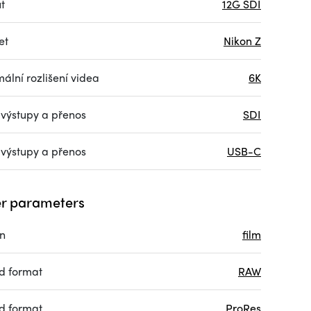
t
12G SDI
et
Nikon Z
ální rozlišení videa
6K
 výstupy a přenos
SDI
 výstupy a přenos
USB-C
r parameters
on
film
d format
RAW
d format
ProRes