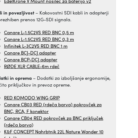
EdelKrone V Mount nosilec za baterijo v2
i in povezljivost
– Kakovostni SDI kabli in adapterji
brezhiben prenos 12G-SDI signala.
Canare L-1.5C2VS RED BNC 0,5 m
Canare L-1.5C2VS RED BNC 0,3 m
Infinitek L-3C2VS RED BNC 1 m
Canare BCJ-DCJ adapter
Canare BCP-DCJ adapter
RØDE XLR CABLE-6m rdeč
atki in oprema
– Dodatki za izboljšanje ergonomije,
čito priključkov in prevoz opreme.
RED KOMODO WING GRIP
Canare CB03 RED (rdeča barva) pokrovček za
BNC, RCA, F konektor
Canare CB04 RED pokrovček za BNC priključek
(rdeča barva)
K&F CONCEPT Nahrbtnik 22L Nature Wander 10