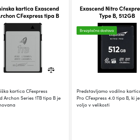
inska kartica Exascend
Exascend Nitro Cfexpre
Archon CFexpress tipa B
Type B, 512GB
Brezplačna dostava
iška kartica CFexpress
Predstavljamo vodilno kartic
 Archon Series 1TB tipa B je
Pro CFexpress 4.0 tipa B, ki j
snovana
voljo v velikosti