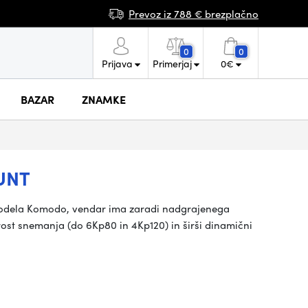
Prevoz iz 788 € brezplačno
0
0
Prijava
Primerjaj
0
€
BAZAR
ZNAMKE
UNT
odela Komodo, vendar ima zaradi nadgrajenega
rost snemanja (do 6Kp80 in 4Kp120) in širši dinamični