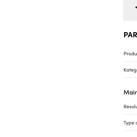
PAR
Produ
Katego
Main
Resol
Type 