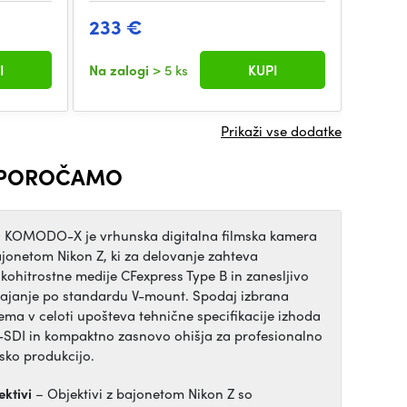
233 €
689
I
Na zalogi
> 5 ks
KUPI
Na zal
Prikaži vse dodatke
IPOROČAMO
 KOMODO-X je vrhunska digitalna filmska kamera
ajonetom Nikon Z, ki za delovanje zahteva
okohitrostne medije CFexpress Type B in zanesljivo
ajanje po standardu V-mount. Spodaj izbrana
ema v celoti upošteva tehnične specifikacije izhoda
-SDI in kompaktno zasnovo ohišja za profesionalno
msko produkcijo.
ektivi
– Objektivi z bajonetom Nikon Z so