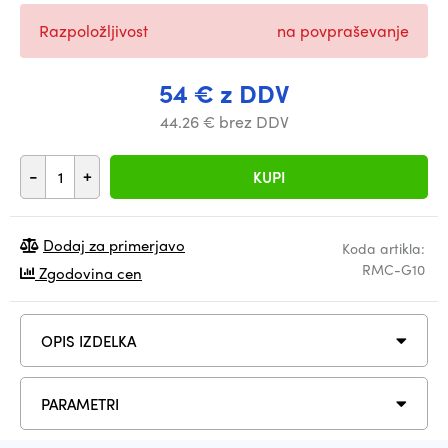
Razpoložljivost
na povpraševanje
54 € z DDV
44.26 € brez DDV
-
+
KUPI
Dodaj za primerjavo
Koda artikla:
RMC-G10
Zgodovina cen
OPIS IZDELKA
PARAMETRI