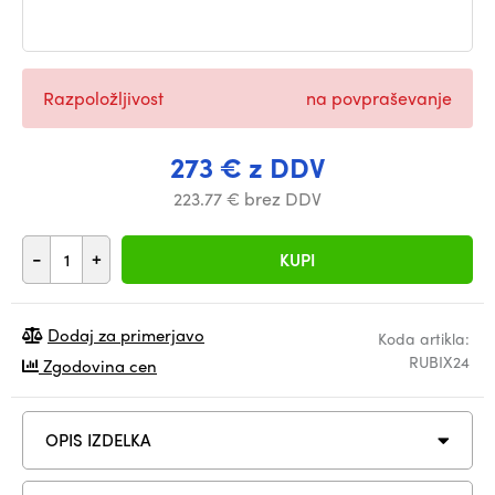
Razpoložljivost
na povpraševanje
273 € z DDV
223.77 € brez DDV
-
+
KUPI
Dodaj za primerjavo
Koda artikla:
RUBIX24
Zgodovina cen
OPIS IZDELKA