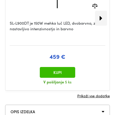
SL-L900DT je 150W mehka luč LED, dvobarvna, z
nastavljivo intenzivnostjo in barvno
459 €
KUPI
V pošiljanje
5 ks
Prikaži vse dodatke
OPIS IZDELKA