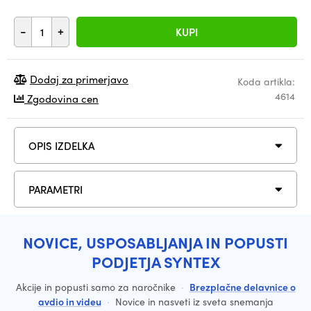
-
+
KUPI
Dodaj za primerjavo
Koda artikla:
4614
Zgodovina cen
OPIS IZDELKA
PARAMETRI
NOVICE, USPOSABLJANJA IN POPUSTI
PODJETJA SYNTEX
Akcije in popusti samo za naročnike
·
Brezplačne delavnice o
avdio in videu
·
Novice in nasveti iz sveta snemanja