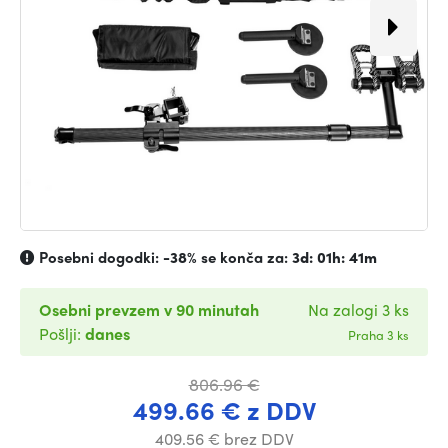
Posebni dogodki:
-38%
se konča za:
3d: 01h: 41m
Osebni prevzem v 90 minutah
Na zalogi 3 ks
Pošlji:
danes
Praha 3 ks
806.96 €
499.66 € z DDV
409.56 € brez DDV