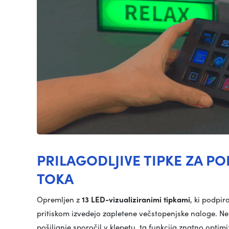
PRILAGODLJIVE TIPKE ZA P
TOKA
Opremljen z
13 LED-vizualiziranimi tipkami
, ki podpir
pritiskom izvedejo zapletene večstopenjske naloge. Ne g
pošiljanje sporočil v klepetu, ta funkcija znatno optim