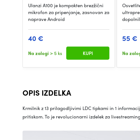
Ulanzi A100 je kompakten brezžični
Osvetlit
mikrofon za pripenjanje, zasnovan za
ultrapr
naprave Android
dopolnil
40 €
55 €
Na zalogi
> 5 ks
KUPI
Na zalo
OPIS IZDELKA
Krmilnik z 13 prilagodljivimi LDC tipkami in 1 inform
pritiskom. To je revolucionarni izdelek za livestreamin