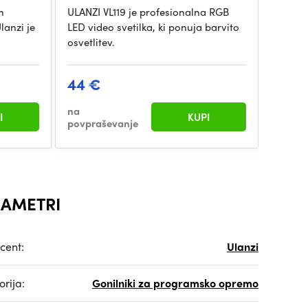
n
ULANZI VL119 je profesionalna RGB
anzi je
LED video svetilka, ki ponuja barvito
osvetlitev.
44 €
na
I
KUPI
povpraševanje
AMETRI
cent:
Ulanzi
rija:
Gonilniki za programsko opremo