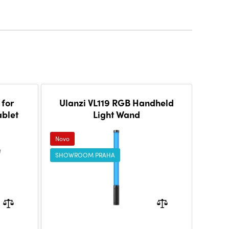
 for
Ulanzi VL119 RGB Handheld
blet
Light Wand
Novo
SHOWROOM PRAHA