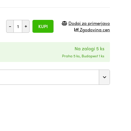
Dodaj za primerjavo
-
+
KUPI
Zgodovina cen
Na zalogi 5 ks
Praha 5 ks, Budapest 1 ks