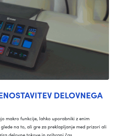
OENOSTAVITEV DELOVNEGA
ajo makro funkcije, lahko uporabniki z enim
lede na to, ali gre za preklapljanje med prizori ali
izira delovne tokove in prihrani čas.