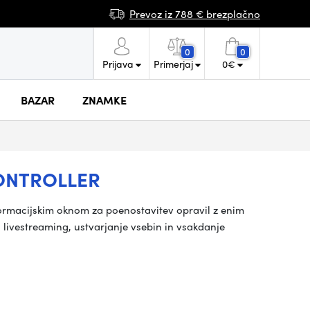
Prevoz iz 788 € brezplačno
0
0
Prijava
Primerjaj
0
€
BAZAR
ZNAMKE
ONTROLLER
informacijskim oknom za poenostavitev opravil z enim
a livestreaming, ustvarjanje vsebin in vsakdanje