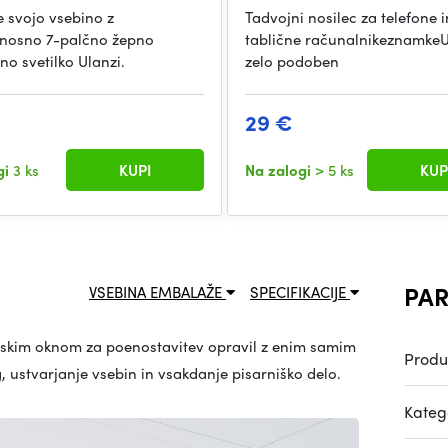
e svojo vsebino z
Tadvojni nosilec za telefone i
enosno 7-palčno žepno
tablične računalnikeznamkeUl
no svetilko Ulanzi.
zelo podoben
29 €
gi
3 ks
KUPI
Na zalogi
> 5 ks
KUP
PAR
VSEBINA EMBALAŽE
SPECIFIKACIJE
acijskim oknom za poenostavitev opravil z enim samim
Produ
g, ustvarjanje vsebin in vsakdanje pisarniško delo.
Katego