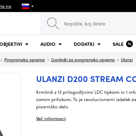
ite na
OBJEKTIVI
AUDIO
DODATKI
SALE
Programska oprema
Gonilniki za programsko opremo
Ulanzi
ULANZI D200 STREAM C
Krmilnik z 13 prilagodljivimi LDC tipkami in 1 
samim pritiskom. To je revolucionarni izdelek z
pisarniško delo.
Več informacij