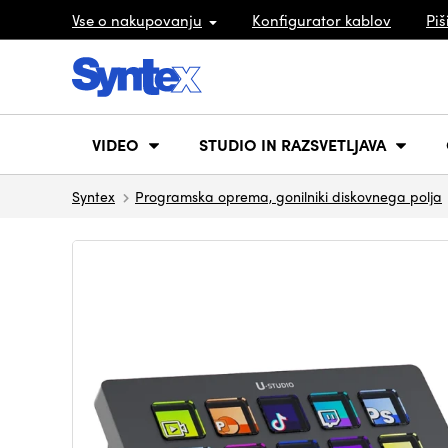
Vse o nakupovanju
Konfigurator kablov
Piš
VIDEO
STUDIO IN RAZSVETLJAVA
Syntex
Programska oprema, gonilniki diskovnega polja