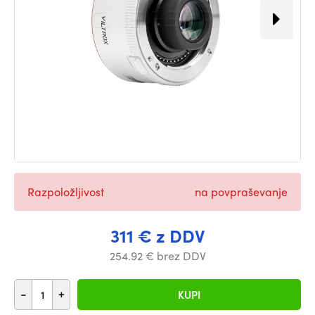
Razpoložljivost
na povpraševanje
311 € z DDV
254.92 € brez DDV
-
+
KUPI