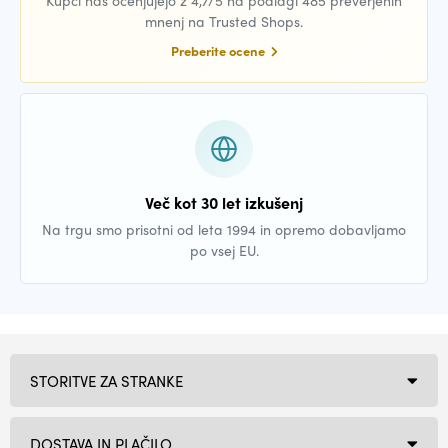
Kupci nas ocenjujejo z 4,7/5 na podlagi 485 preverjenih
mnenj na Trusted Shops.
Preberite ocene
Več kot 30 let izkušenj
Na trgu smo prisotni od leta 1994 in opremo dobavljamo
po vsej EU.
STORITVE ZA STRANKE
DOSTAVA IN PLAČILO