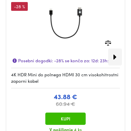
-28 %
Posebni dogodki:
-28%
se konča za:
12d: 23h: 08m
4K HDR Mini do polnega HDMI 30 cm visokohitrostni
zaporni kabel
43.88 €
60.94 €
KUPI
V pošiljanje
4 ks