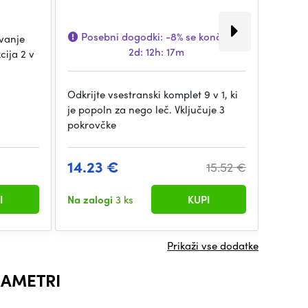
Posebni dogodki:
-8%
se konča za:
vanje
K&F 62
2d: 12h: 17m
cija 2 v
zaščit
objekti
Odkrijte vsestranski komplet 9 v 1, ki
je popoln za nego leč. Vključuje 3
pokrovčke
14.23 €
4.4 
15.52 €
I
Na zalogi
3 ks
KUPI
Na pot
Prikaži vse dodatke
AMETRI