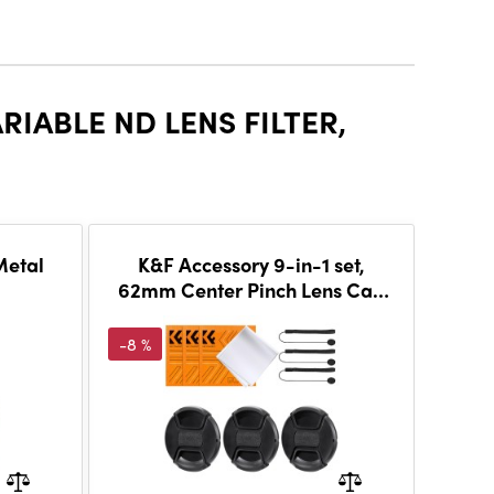
IABLE ND LENS FILTER,
Metal
K&F Accessory 9-in-1 set,
K&F
62mm Center Pinch Lens Cap
with K
with string
strin
(unstringing)*3+Vacuum
-8 %
Cleaning C