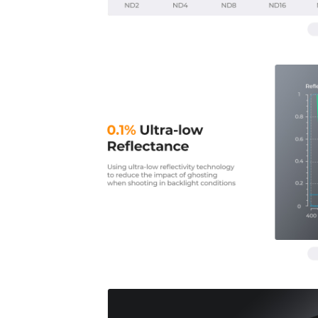
PrejšnjiNaslednji
PrejšnjiNaslednji