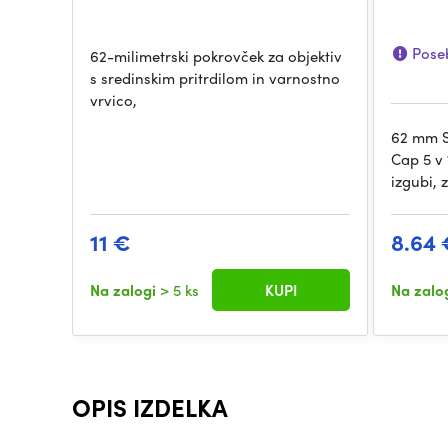
Poseb
62-milimetrski pokrovček za objektiv
s sredinskim pritrdilom in varnostno
vrvico,
62 mm S
Cap 5 v 
izgubi, 
11 €
8.64 
Na zalogi
> 5 ks
KUPI
Na zalo
OPIS IZDELKA