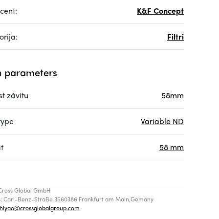
cent:
K&F Concept
rija:
Filtri
 parameters
st závitu
58mm
 type
Variable ND
t
58 mm
Cross Global GmbH
s: Carl-Benz-StraBe 3560386 Frankfurt am Main,Gemany
shiyao@crossglobalgroup.com