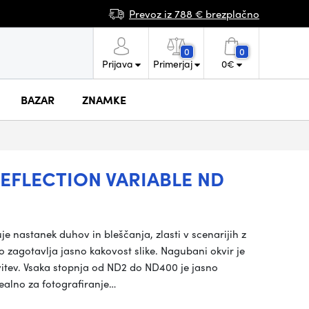
Prevoz iz 788 € brezplačno
0
0
Prijava
Primerjaj
0
€
BAZAR
ZNAMKE
EFLECTION VARIABLE ND
uje nastanek duhov in bleščanja, zlasti v scenarijih z
ko zagotavlja jasno kakovost slike. Nagubani okvir je
vitev. Vsaka stopnja od ND2 do ND400 je jasno
ealno za fotografiranje…