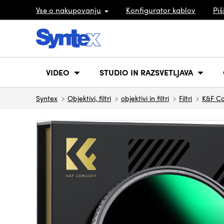
Vse o nakupovanju
Konfigurator kablov
Piš
VIDEO
STUDIO IN RAZSVETLJAVA
Syntex
Objektivi, filtri
objektivi in filtri
Filtri
K&F C