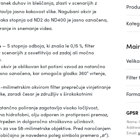
tanek duhov in bleščanja, zlasti v scenarijih z
Produ
tavlja jasno kakovost slike. Nagubani okvir je
Vsaka stopnja od ND2 do ND400 je jasno označena,
Katego
ranje in snemanje videa.
Main
m
— S stopnjo odboja, ki znaša le 0,15 %, filter
 scenarijih z osvetlitvijo od zadaj ali močno
.
Veliko
okvir je oblikovan kot potisni vzvod za natančno
asno označena, kar omogoča gladko 360° vrtenje,
Filter
-milimetrskim okvirom filter preprečuje vinjetiranje
e, zaradi česar je združljiv s širokokotnimi
Forma
tančno poliranje zagotavlja visoko ločljivost,
GPSR
 Ima hidrofobni, olju odporen in protiprasni premaz,
o trpežen in dolgoročno stroškovno učinkovit.
Name: 
Addres
en za vse 58-milimetrske objektive. Pred naročanjem
Email:
 (običajno je navedena poleg simbola premera „ø“).