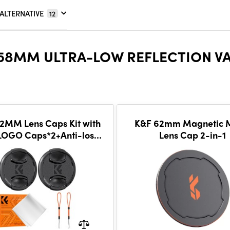
ALTERNATIVE
12
8MM ULTRA-LOW REFLECTION VAR
MM Lens Caps Kit with
K&F 62mm Magnetic 
LOGO Caps*2+Anti-lost
Lens Cap 2-in-1
e*2+vacuum cleaning
cloth*1