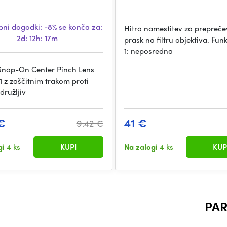
ni dogodki:
-8%
se konča za:
Hitra namestitev za prepreče
2d: 12h: 17m
prask na filtru objektiva. Funk
1: neposredna
nap-On Center Pinch Lens
1 z zaščitnim trakom proti
združljiv
€
41 €
9.42 €
gi
4 ks
KUPI
Na zalogi
4 ks
KUP
PAR