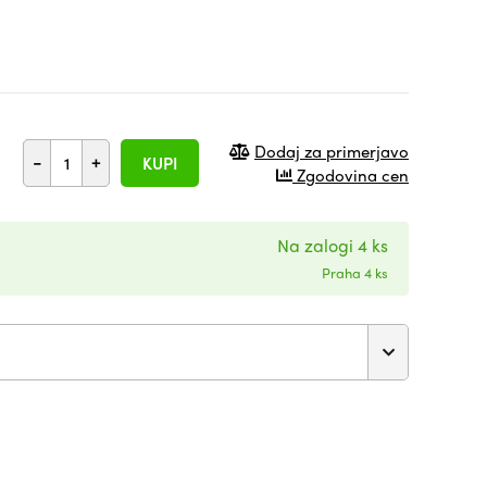
Dodaj za primerjavo
-
+
KUPI
Zgodovina cen
Na zalogi 4 ks
Praha 4 ks