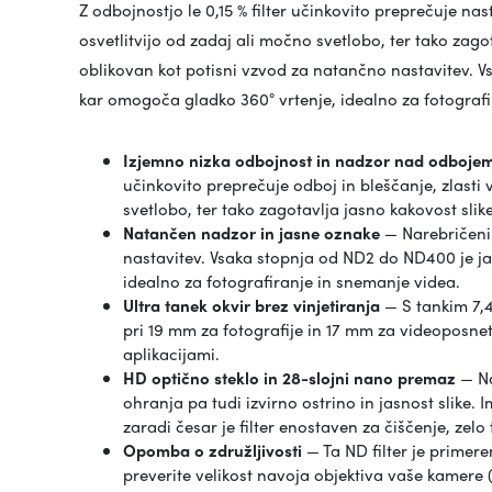
Z odbojnostjo le 0,15 % filter učinkovito preprečuje nas
osvetlitvijo od zadaj ali močno svetlobo, ter tako zago
oblikovan kot potisni vzvod za natančno nastavitev. 
kar omogoča gladko 360° vrtenje, idealno za fotografi
Izjemno nizka odbojnost in nadzor nad odboje
učinkovito preprečuje odboj in bleščanje, zlasti v
svetlobo, ter tako zagotavlja jasno kakovost slike
Natančen nadzor in jasne oznake
— Narebričeni 
nastavitev. Vsaka stopnja od ND2 do ND400 je j
idealno za fotografiranje in snemanje videa.
Ultra tanek okvir brez vinjetiranja
— S tankim 7,4
pri 19 mm za fotografije in 17 mm za videoposnetk
aplikacijami.
HD optično steklo in 28-slojni nano premaz
— Na
ohranja pa tudi izvirno ostrino in jasnost slike.
zaradi česar je filter enostaven za čiščenje, zel
Opomba o združljivosti
— Ta ND filter je primer
preverite velikost navoja objektiva vaše kamere