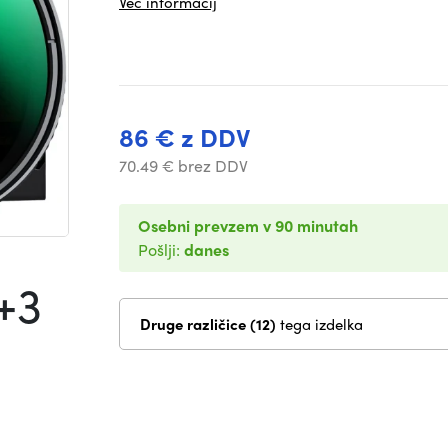
Več informacij
86 € z DDV
70.49 € brez DDV
Osebni prevzem v 90 minutah
Pošlji:
danes
+3
Druge različice (12)
tega izdelka