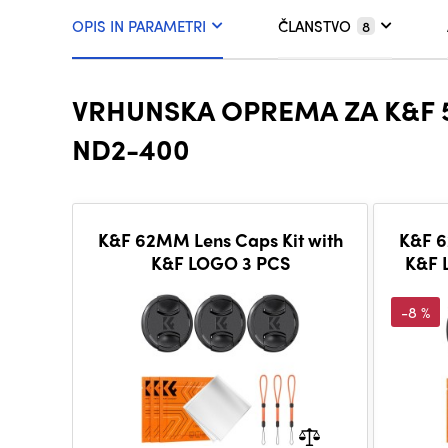
OPIS IN PARAMETRI
ČLANSTVO
8
VRHUNSKA OPREMA ZA K&F 5
ND2-400
K&F 62MM Lens Caps Kit with
K&F 62
K&F LOGO 3 PCS
K&F 
rop
-8 %