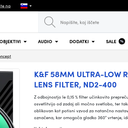
ite na
OBJEKTIVI
AUDIO
DODATKI
SALE
oncept
K&F 58MM ULTRA-LOW R
LENS FILTER, ND2-400
Z odbojnostjo le 0,15 % filter učinkovito prepreč
osvetlitvijo od zadaj ali močno svetlobo, ter ta
oblikovan kot potisni vzvod za natančno nasta
označena, kar omogoča gladko 360° vrtenje, id