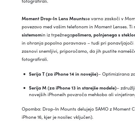
fotografirali.
Moment Drop-In Lens Mounts
se varno zaskoči v Mom
povezavo med vašim telefonom in Moment Lenses. Ti no
sistemom
in iz trpežnega
polimera, polnjenega s stekl
in ohranja popolno poravnavo – tudi pri ponavljajoči
zasnovi snemljivi, priporočamo, da jih pustite namešče
fotografirali.
Serija T (za iPhone 14 in novejše)
– Optimizirana za
Serija M (za iPhone 13 in starejše modele)
– združl
novejših iPhoneih povzroča mehkobo ali vinjetiran
Opomba: Drop-In Mounts delujejo SAMO z Moment Case
iPhone 16, kjer je nosilec vključen).