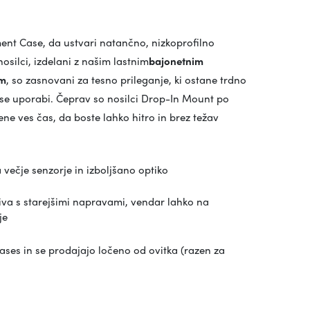
ent Case, da ustvari natančno, nizkoprofilno
silci, izdelani z našim lastnim
bajonetnim
om
, so zasnovani za tesno prileganje, ki ostane trdno
 se uporabi. Čeprav so nosilci Drop-In Mount po
ne ves čas, da boste lahko hitro in brez težav
 večje senzorje in izboljšano optiko
jiva s starejšimi napravami, vendar lahko na
je
s in se prodajajo ločeno od ovitka (razen za