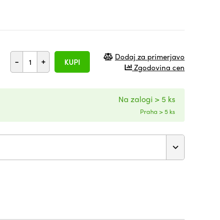
Dodaj za primerjavo
-
+
KUPI
Zgodovina cen
Na zalogi > 5 ks
Praha > 5 ks