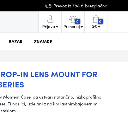
Prevoz iz 788 € brezplačno
0
0
Prijava
Primerjaj
0
€
BAZAR
ZNAMKE
ROP-IN LENS MOUNT FOR
SERIES
 Moment Case, da ustvari natančno, nizkoprofilno
. Ti nosilci, izdelani z našim lastnimbajonetnim
 steklom,…