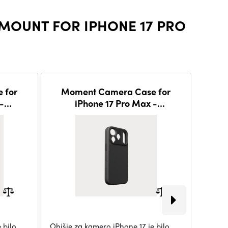
MOUNT FOR IPHONE 17 PRO
 for
Moment Camera Case for
Mo
-
iPhone 17 Pro Max -
afe -
Compatible with MagSafe -
Com
Black
 bilo
Ohišje za kamero iPhone 17 je bilo
Ohišje 