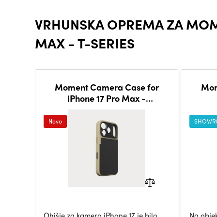
VRHUNSKA OPREMA ZA MOME
MAX - T-SERIES
Moment Camera Case for
Mom
iPhone 17 Pro Max -
Compatible with MagSafe -
Tan
Novo
SHOWR
Ohišje za kamero iPhone 17 je bilo
Na objek