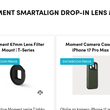
NT SMARTALIGN DROP-IN LENS 
ent 67mm Lens Filter
Moment Camera Case
Mount | T-Series
iPhone 17 Pro Max 
Compatible with MagS
Olive
OOM PRAHA
SHOWROOM PRAHA
tive Moment serije T lahko
Ohišje za kamero iPhone 17 je