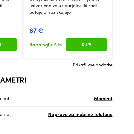
di
ustvarjeno za ustvarjalce, ki radi
ustvarj
potujejo, raziskujejo
radi po
67 €
67 €
I
Na zalogi
> 5 ks
KUPI
Na zal
Prikaži vse dodatke
AMETRI
cent:
Moment
rija:
Naprave za mobilne telefone