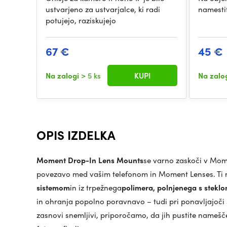
ustvarjeno za ustvarjalce, ki radi
namestit
potujejo, raziskujejo
67 €
45 €
Na zalogi
> 5 ks
KUPI
Na zalo
OPIS IZDELKA
Moment Drop-In Lens Mounts
se varno zaskoči v Mom
povezavo med vašim telefonom in Moment Lenses. Ti no
sistemom
in iz trpežnega
polimera, polnjenega s stekl
in ohranja popolno poravnavo – tudi pri ponavljajoči
zasnovi snemljivi, priporočamo, da jih pustite namešče