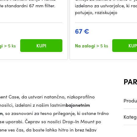
e standardni 67 mm filter.
izdelano za ustvarjalce, ki ra
potujejo, raziskujejo
67 €
gi
> 5 ks
KUPI
Na zalogi
> 5 ks
KUP
PAR
ent Case, da ustvari natančno, nizkoprofilno
Produ
silci, izdelani z našim lastnim
bajonetnim
om
, so zasnovani za tesno prileganje, ki ostane trdno
Katego
 se uporabi. Čeprav so nosilci Drop-In Mount po
ne ves čas, da boste lahko hitro in brez težav