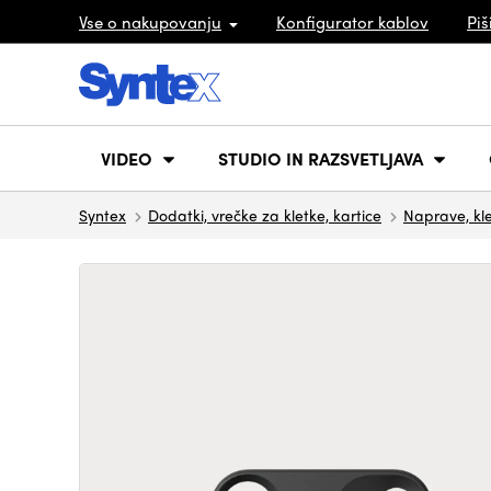
Vse o nakupovanju
Konfigurator kablov
Piš
VIDEO
STUDIO IN RAZSVETLJAVA
Syntex
Dodatki, vrečke za kletke, kartice
Naprave, kle