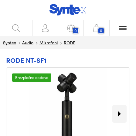
0
0
Syntex
Audio
Mikrofoni
RODE
RODE NT-SF1
Brezplačna dostava