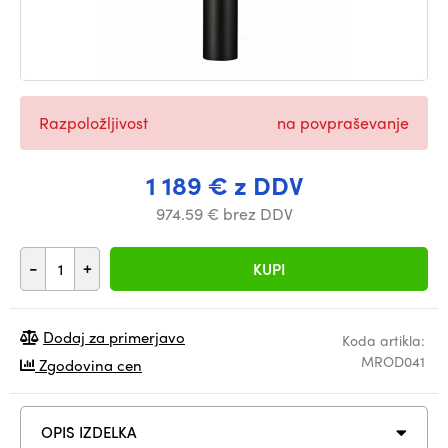
Razpoložljivost
na povpraševanje
1 189 € z DDV
974.59 € brez DDV
-
+
KUPI
Dodaj za primerjavo
Koda artikla:
MROD041
Zgodovina cen
OPIS IZDELKA