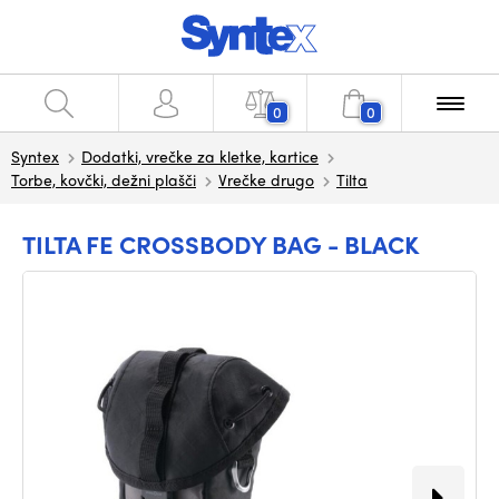
0
0
Syntex
Dodatki, vrečke za kletke, kartice
Torbe, kovčki, dežni plašči
Vrečke drugo
Tilta
TILTA FE CROSSBODY BAG - BLACK