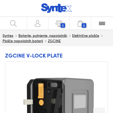
0
0
Syntex
Baterije, polnjenje, napajalniki
Električne plošče
Plošče napajalnih baterij
ZGCINE
ZGCINE V-LOCK PLATE