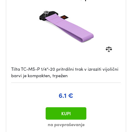
Tilta TC-MS-P 1/4"-20 pritrdilni trak v izraziti vijolični
barvi je kompakten, trpežen
6.1 €
KUPI
na povpraševanje