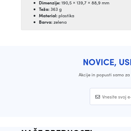
Dimenzije:
190,5 × 139,7 × 88,9 mm
Teža:
363 g
Material:
plastika
Barva:
zelena
NOVICE, US
Akcije in popusti samo z