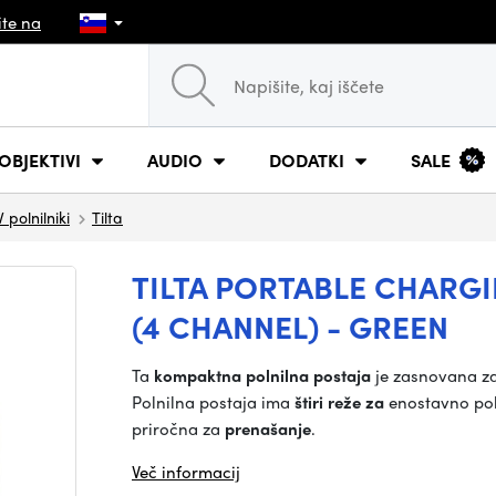
ite na
OBJEKTIVI
AUDIO
DODATKI
SALE
V polnilniki
Tilta
TILTA PORTABLE CHARGI
(4 CHANNEL) - GREEN
Ta
kompaktna polnilna postaja
je zasnovana z
Polnilna postaja ima
štiri reže za
enostavno poln
priročna za
prenašanje
.
Več informacij