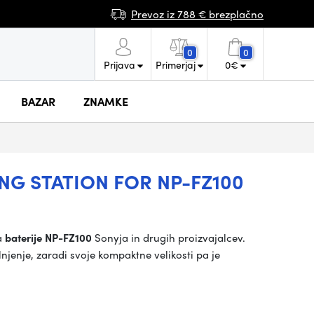
Prevoz iz 788 € brezplačno
0
0
Prijava
Primerjaj
0
€
BAZAR
ZNAMKE
NG STATION FOR NP-FZ100
a
baterije NP-FZ100
Sonyja in drugih proizvajalcev.
jenje, zaradi svoje kompaktne velikosti pa je