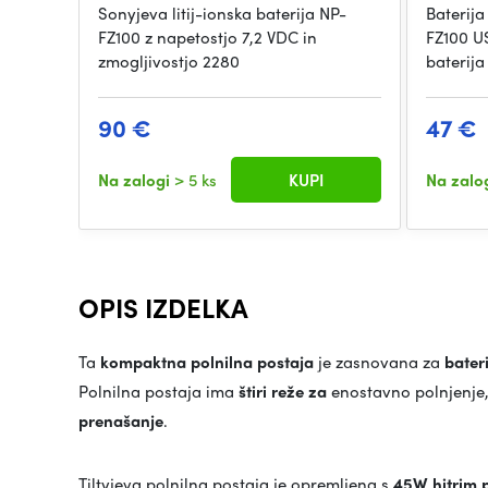
Sonyjeva litij-ionska baterija NP-
Baterija
FZ100 z napetostjo 7,2 VDC in
FZ100 U
zmogljivostjo 2280
baterija
90 €
47 €
Na zalogi
> 5 ks
KUPI
Na zalo
OPIS IZDELKA
Ta
kompaktna polnilna postaja
je zasnovana za
bater
Polnilna postaja ima
štiri reže za
enostavno polnjenje, 
prenašanje
.
Tiltyjeva polnilna postaja je opremljena s
45W hitrim 