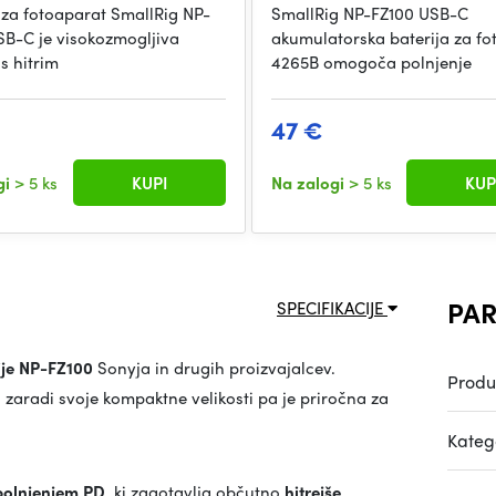
 za fotoaparat SmallRig NP-
SmallRig NP-FZ100 USB-C
SB-C je visokozmogljiva
akumulatorska baterija za fo
 s hitrim
4265B omogoča polnjenje
47 €
gi
> 5 ks
KUPI
Na zalogi
> 5 ks
KUP
PAR
SPECIFIKACIJE
ije NP-FZ100
Sonyja in drugih proizvajalcev.
Produ
zaradi svoje kompaktne velikosti pa je priročna za
Katego
polnjenjem PD
, ki zagotavlja občutno
hitrejše