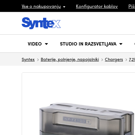
Vse o nakupovanju
Konfigurator kablov
Piš
VIDEO
STUDIO IN RAZSVETLJAVA
Syntex
Baterije, polnjenje, napajalniki
Chargers
7,2