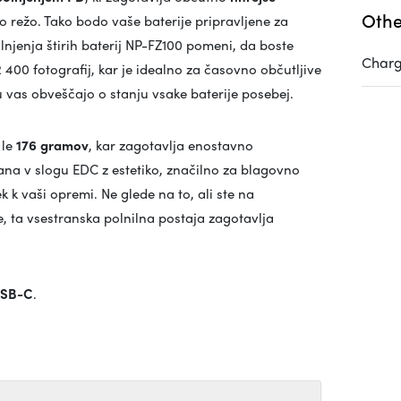
Othe
no režo. Tako bodo vaše baterije pripravljene za
njenja štirih baterij NP-FZ100 pomeni, da boste
Charg
 400 fotografij, kar je idealno za časovno občutljive
vas obveščajo o stanju vsake baterije posebej.
a
le
176 gramov
, kar zagotavlja enostavno
vana v slogu EDC z estetiko, značilno za blagovno
 k vaši opremi. Ne glede na to, ali ste na
 ta vsestranska polnilna postaja zagotavlja
 USB-C
.