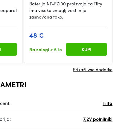
Baterija NP-FZ100 proizvajalca Tilty
Komplet
toaparat
ima visoko zmogljivost in je
Tilta 
zasnovana tako,
(smeta
48 €
109 
I
Na zalogi
> 5 ks
KUPI
Na zal
Prikaži vse dodatke
AMETRI
cent:
Tilta
rija:
7,2V polnilniki