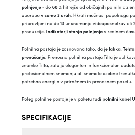
polnjenje
- do
68 %
hitrejše od običajnih polnilnic z e
uporabo
v samo 3 urah
. Hkrati možnost popolnega pol
pripravljeni na do 13 ur snemanja videoposnetkov ali 2
produkcije.
Indikatorji stanja polnjenja
v realnem času 
Polnilna postaja je zasnovana tako, da je
lahka
.
Teht
prenašanje
. Prenosna polnilna postaja Tilta je obliko
znamko Tilta, zato je eleganten in funkcionalen dodatek
profesionalnem snemanju ali snemate osebne trenutke,
potrebno energijo v priročnem in prenosnem paketu.
Poleg polnilne postaje je v paketu tudi
polnilni kabel
SPECIFIKACIJE