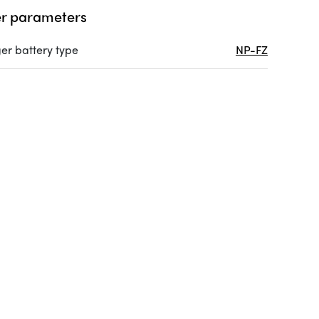
r parameters
er battery type
NP-FZ