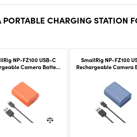
 PORTABLE CHARGING STATION FO
llRig NP-FZ100 USB-C
SmallRig NP-FZ100 U
rgeable Camera Battery
Rechargeable Camera B
(Orange) 4969
4265