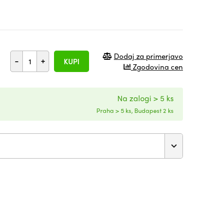
Dodaj za primerjavo
-
+
KUPI
Zgodovina cen
Na zalogi > 5 ks
Praha > 5 ks, Budapest 2 ks