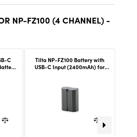
R NP-FZ100 (4 CHANNEL) -
SB-C
Tilta NP-FZ100 Battery with
Tilt
attery
USB-C Input (2400mAh) for
Batt
Sony Cameras – Green